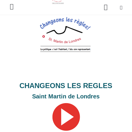
R
e
c
h
e
r
c
h
e
r
CHANGEONS LES REGLES
Saint Martin de Londres