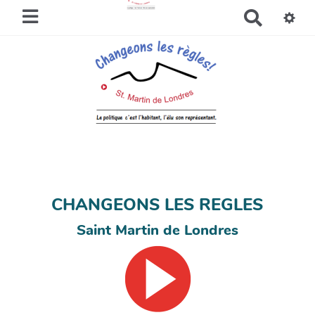
R
e
c
h
e
r
c
h
e
r
CHANGEONS LES REGLES
Saint Martin de Londres