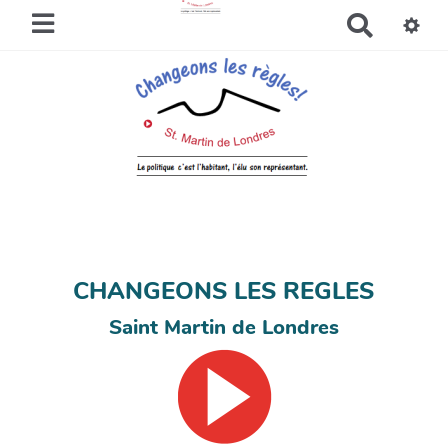
R
e
c
h
e
r
c
h
e
r
CHANGEONS LES REGLES
Saint Martin de Londres