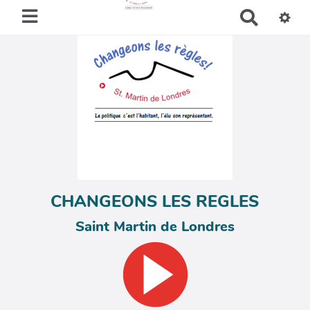
R
e
c
h
e
r
c
h
e
r
CHANGEONS LES REGLES
Saint Martin de Londres