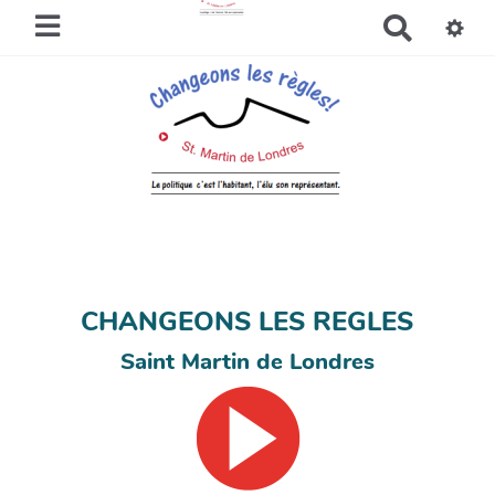
R
e
c
h
e
r
c
h
e
r
CHANGEONS LES REGLES
Saint Martin de Londres