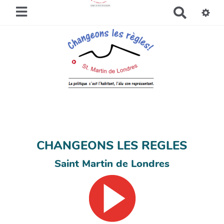
R
e
c
h
e
r
c
h
e
r
CHANGEONS LES REGLES
Saint Martin de Londres