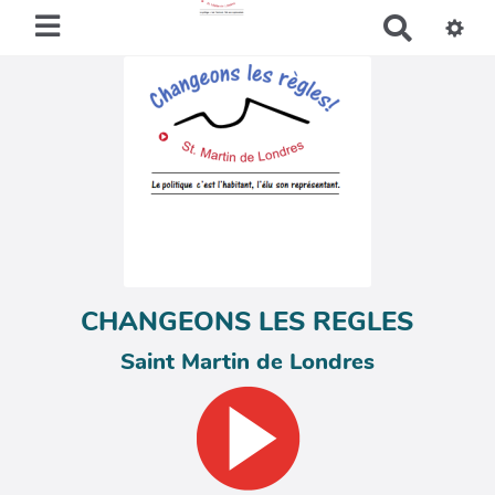
R
e
c
h
e
r
c
h
e
r
CHANGEONS LES REGLES
Saint Martin de Londres