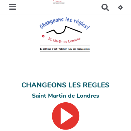
R
e
c
h
e
r
c
h
e
r
CHANGEONS LES REGLES
Saint Martin de Londres