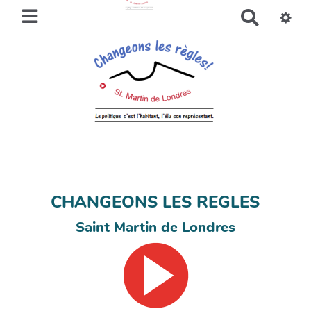
R
e
c
h
e
r
c
h
e
r
CHANGEONS LES REGLES
Saint Martin de Londres