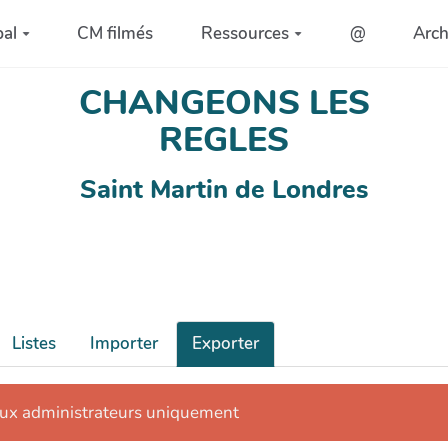
pal
CM filmés
Ressources
@
Arc
CHANGEONS LES
REGLES
Saint Martin de Londres
Listes
Importer
Exporter
aux administrateurs uniquement