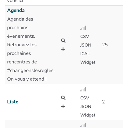
vous ici
Agenda
Agenda des
prochains
événements.
CSV
Retrouvez les
25
JSON
prochaines
ICAL
rencontres de
Widget
#changeonslesregles.
On vous y attend !
CSV
Liste
2
JSON
Widget