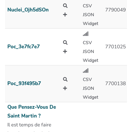
CSV
Nuclei_Ojh5dSOn
7790049
JSON
Widget
CSV
Poc_3e7fc7e7
7701025
JSON
Widget
CSV
Poc_93f495b7
7700138
JSON
Widget
Que Pensez-Vous De
Saint Martin ?
Il est temps de faire