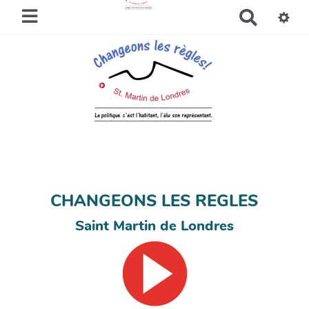
R
e
c
h
e
r
c
h
e
r
CHANGEONS LES REGLES
Saint Martin de Londres