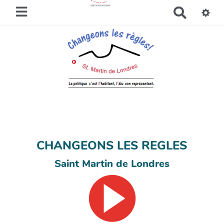
R
e
c
h
e
r
c
h
e
r
CHANGEONS LES REGLES
Saint Martin de Londres