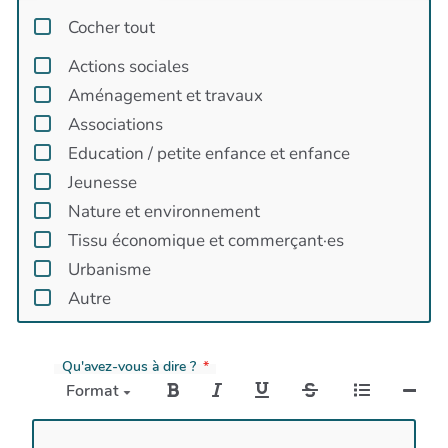
Les Moulins
Cocher tout
Parc des Garrigues
La Rasimière
Actions sociales
Le Frouzet
Aménagement et travaux
Mas de Bouis
Associations
Autre
Education / petite enfance et enfance
Autre ➤ bassin de Londres
Jeunesse
Autre ➤ plateau violien
Nature et environnement
Tissu économique et commerçant·es
Urbanisme
Autre
Qu'avez-vous à dire ?
Format