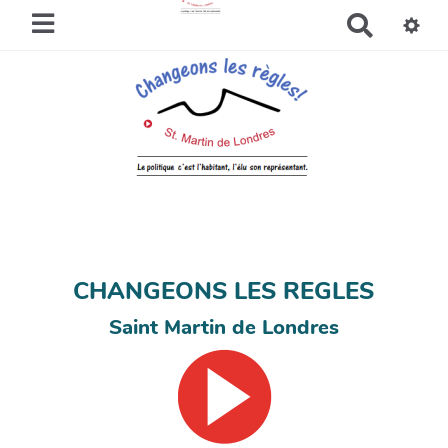
R
e
c
h
e
r
c
h
e
r
CHANGEONS LES REGLES
Saint Martin de Londres