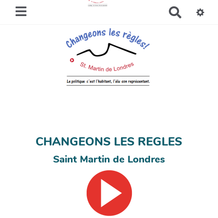
R
e
c
h
e
r
c
h
e
r
CHANGEONS LES REGLES
Saint Martin de Londres