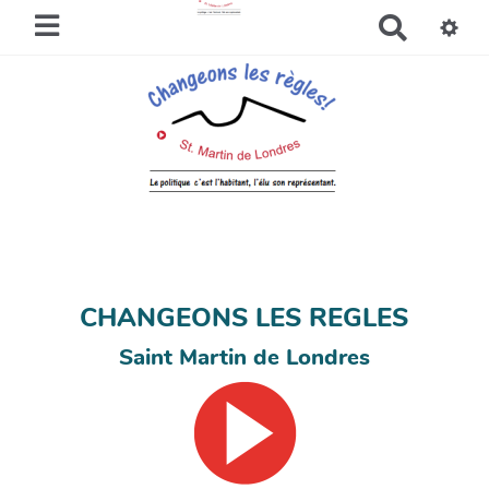
R
e
c
h
e
r
c
h
e
r
CHANGEONS LES REGLES
Saint Martin de Londres