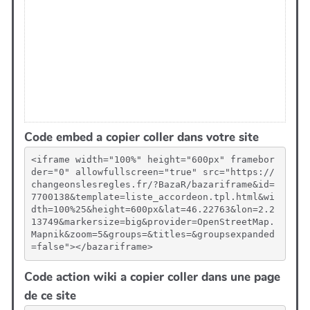
Code embed a copier coller dans votre site
<iframe width="100%" height="600px" framebor
der="0" allowfullscreen="true" src="https://
changeonslesregles.fr/?BazaR/bazariframe&id=
7700138&template=liste_accordeon.tpl.html&wi
dth=100%25&height=600px&lat=46.22763&lon=2.2
13749&markersize=big&provider=OpenStreetMap.
Mapnik&zoom=5&groups=&titles=&groupsexpanded
=false"></bazariframe>
Code action wiki a copier coller dans une page
de ce site