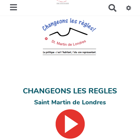
R
e
c
h
e
r
c
h
e
r
CHANGEONS LES REGLES
Saint Martin de Londres