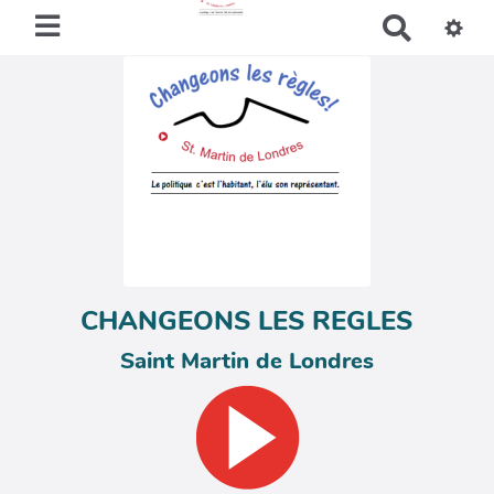
R
e
c
h
e
r
c
h
e
r
CHANGEONS LES REGLES
Saint Martin de Londres