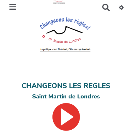
R
e
c
h
e
r
c
h
e
r
CHANGEONS LES REGLES
Saint Martin de Londres