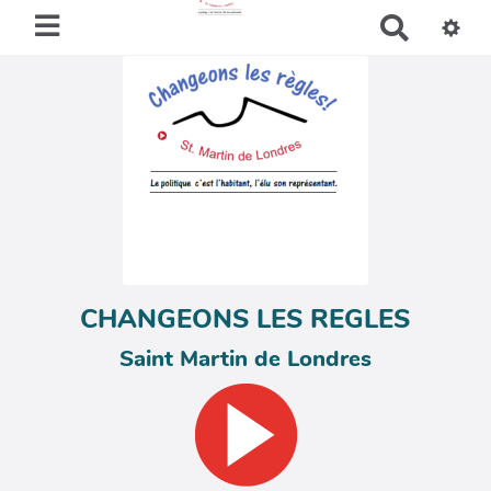
R
e
c
h
e
r
c
h
e
r
CHANGEONS LES REGLES
Saint Martin de Londres