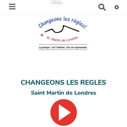
R
e
c
h
e
r
c
h
e
r
CHANGEONS LES REGLES
Saint Martin de Londres