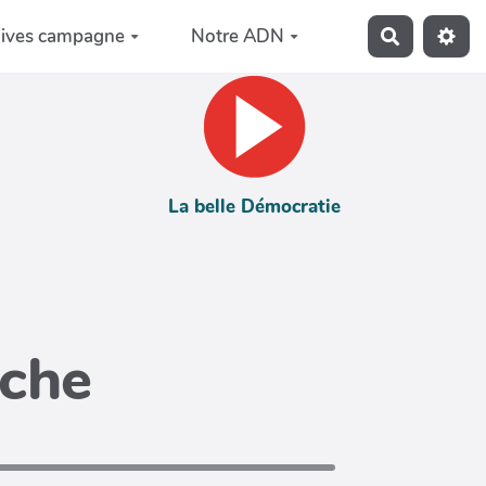
hives campagne
Notre ADN
Recherche
La belle Démocratie
iche