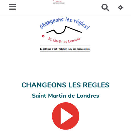
R
e
c
h
e
r
c
h
e
r
CHANGEONS LES REGLES
Saint Martin de Londres