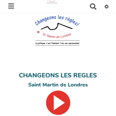
R
e
c
h
e
r
c
h
e
r
CHANGEONS LES REGLES
Saint Martin de Londres