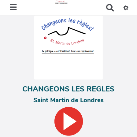
R
e
c
h
e
r
c
h
e
r
CHANGEONS LES REGLES
Saint Martin de Londres