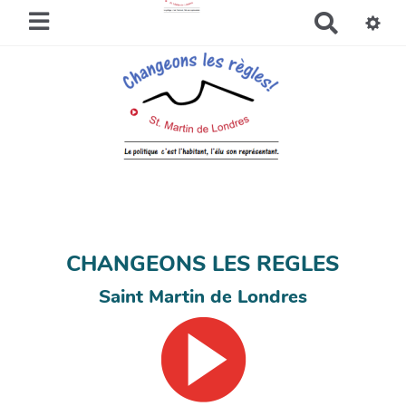
R
e
c
h
e
r
c
h
e
r
CHANGEONS LES REGLES
Saint Martin de Londres