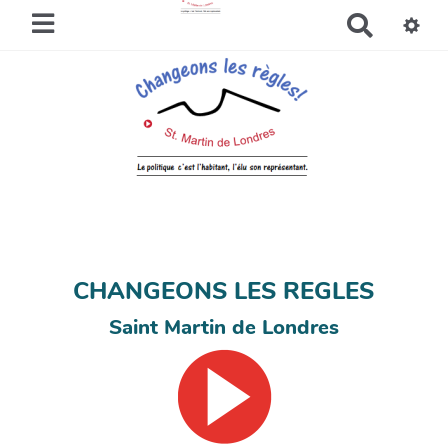
R
e
c
h
e
r
c
h
e
r
CHANGEONS LES REGLES
Saint Martin de Londres