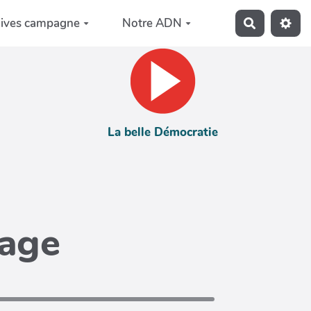
hives campagne
Notre ADN
Recherche
La belle Démocratie
page