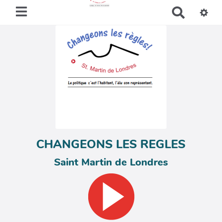
R
e
c
h
e
r
c
h
e
r
CHANGEONS LES REGLES
Saint Martin de Londres