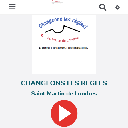
R
e
c
h
e
r
c
h
e
r
CHANGEONS LES REGLES
Saint Martin de Londres