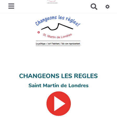
R
e
c
h
e
r
c
h
e
r
CHANGEONS LES REGLES
Saint Martin de Londres