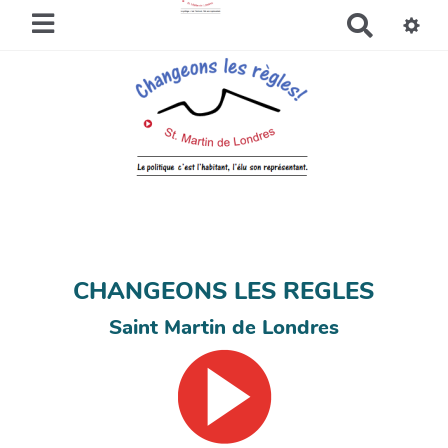
R
e
c
h
e
r
c
h
e
r
CHANGEONS LES REGLES
Saint Martin de Londres