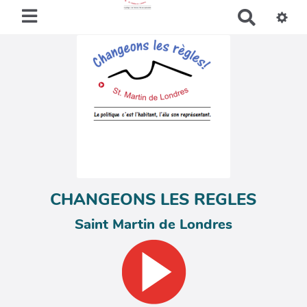
R
e
c
h
e
r
c
h
e
r
CHANGEONS LES REGLES
Saint Martin de Londres