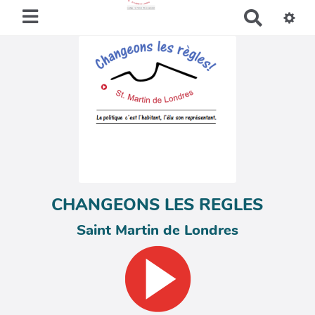
R
e
c
h
e
r
c
h
e
r
CHANGEONS LES REGLES
Saint Martin de Londres