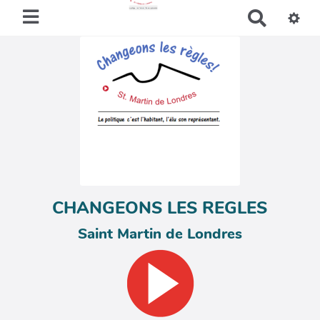
R
e
c
h
e
r
c
h
e
r
CHANGEONS LES REGLES
Saint Martin de Londres