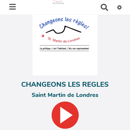
R
e
c
h
e
r
c
h
e
r
CHANGEONS LES REGLES
Saint Martin de Londres