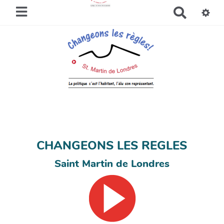
R
e
c
h
e
r
c
h
e
r
CHANGEONS LES REGLES
Saint Martin de Londres