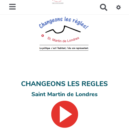
R
e
c
h
e
r
c
h
e
r
CHANGEONS LES REGLES
Saint Martin de Londres