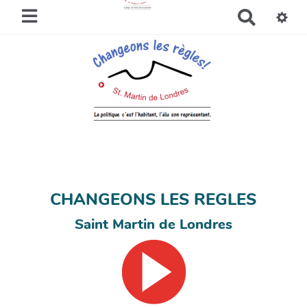
R
e
c
h
e
r
c
h
e
r
CHANGEONS LES REGLES
Saint Martin de Londres