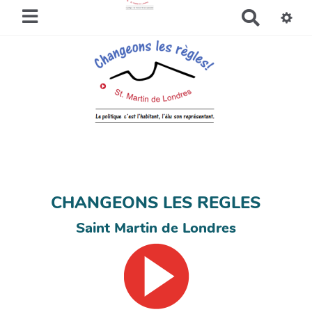
R
e
c
h
e
r
c
h
e
r
CHANGEONS LES REGLES
Saint Martin de Londres