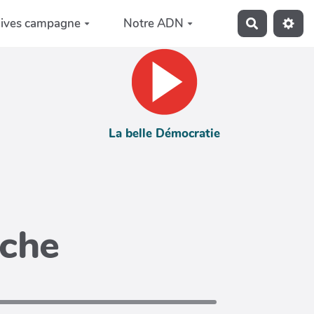
hives campagne
Notre ADN
Recherche
La belle Démocratie
iche