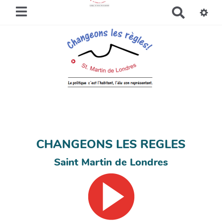
R
e
c
h
e
r
c
h
e
r
CHANGEONS LES REGLES
Saint Martin de Londres