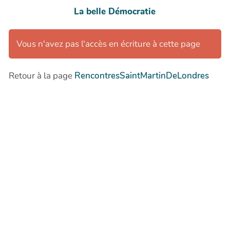
La belle Démocratie
Vous n'avez pas l'accès en écriture à cette page
Retour à la page
RencontresSaintMartinDeLondres