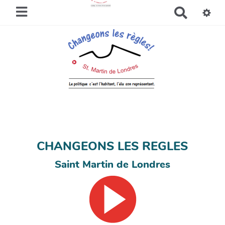
R
e
c
h
e
r
c
h
e
r
CHANGEONS LES REGLES
Saint Martin de Londres