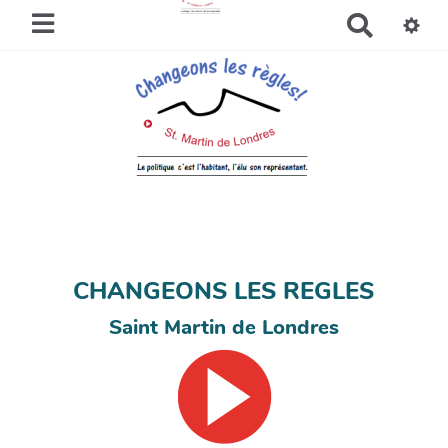
R
e
c
h
e
r
c
h
e
r
CHANGEONS LES REGLES
Saint Martin de Londres