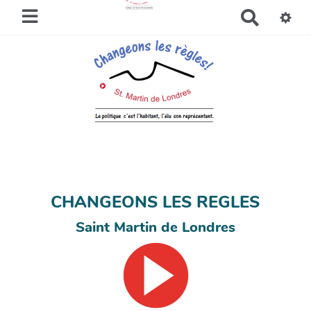
R
e
c
h
e
r
c
h
e
r
CHANGEONS LES REGLES
Saint Martin de Londres