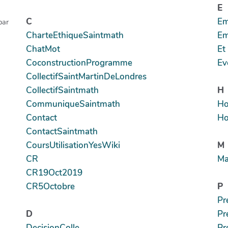
E
C
Em
par
CharteEthiqueSaintmath
Em
ChatMot
Et
CoconstructionProgramme
Ev
CollectifSaintMartinDeLondres
CollectifSaintmath
H
CommuniqueSaintmath
Ho
Contact
Ho
ContactSaintmath
CoursUtilisationYesWiki
M
CR
Ma
CR19Oct2019
CR5Octobre
P
Pr
D
Pr
DecisionColle
Pr