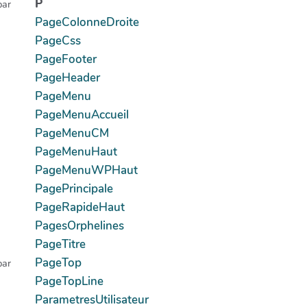
P
par
PageColonneDroite
PageCss
PageFooter
PageHeader
PageMenu
PageMenuAccueil
PageMenuCM
PageMenuHaut
PageMenuWPHaut
PagePrincipale
PageRapideHaut
PagesOrphelines
PageTitre
PageTop
par
PageTopLine
ParametresUtilisateur