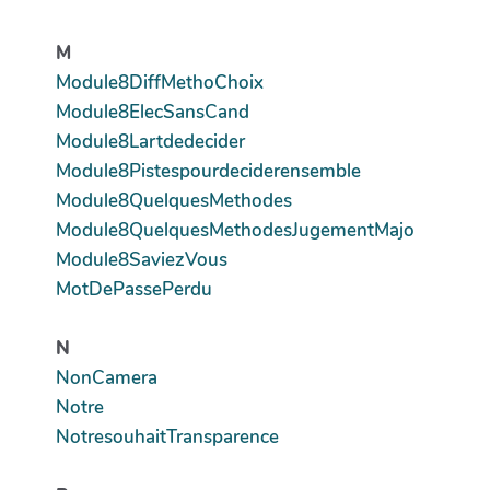
M
Module8DiffMethoChoix
Module8ElecSansCand
Module8Lartdedecider
Module8Pistespourdeciderensemble
Module8QuelquesMethodes
Module8QuelquesMethodesJugementMajo
Module8SaviezVous
MotDePassePerdu
N
NonCamera
Notre
NotresouhaitTransparence