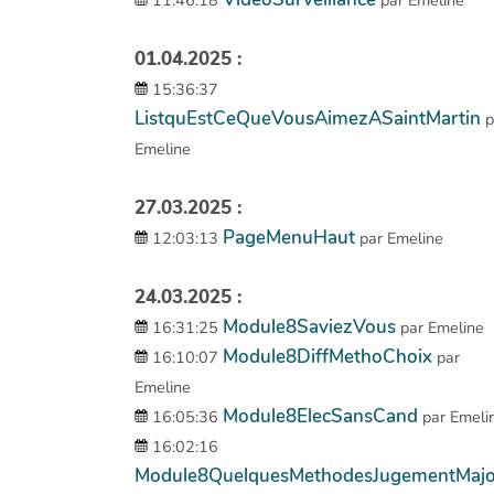
11:46:18
par Emeline
01.04.2025 :
15:36:37
ListquEstCeQueVousAimezASaintMartin
p
Emeline
27.03.2025 :
PageMenuHaut
12:03:13
par Emeline
24.03.2025 :
Module8SaviezVous
16:31:25
par Emeline
Module8DiffMethoChoix
16:10:07
par
Emeline
Module8ElecSansCand
16:05:36
par Emeli
16:02:16
Module8QuelquesMethodesJugementMaj