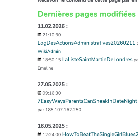
Recevoir le contenu de cette page par e
Dernières pages modifiées
11.02.2026 :
21:10:30
LogDesActionsAdministratives20260211
WikiAdmin
LaListeSaintMartinDeLondres
18:50:15
pa
Emeline
27.05.2025 :
09:16:30
7EasyWaysParentsCanSneakInDateNight
par 185.107.162.250
16.05.2025 :
HowToBeatTheSingleGirlBlues
12:24:00