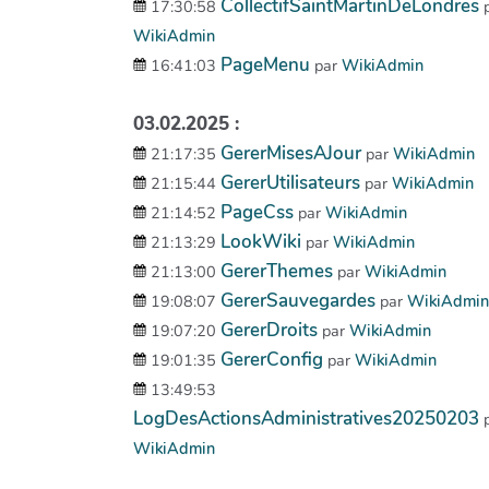
CollectifSaintMartinDeLondres
17:30:58
WikiAdmin
PageMenu
16:41:03
par
WikiAdmin
03.02.2025 :
GererMisesAJour
21:17:35
par
WikiAdmin
GererUtilisateurs
21:15:44
par
WikiAdmin
PageCss
21:14:52
par
WikiAdmin
LookWiki
21:13:29
par
WikiAdmin
GererThemes
21:13:00
par
WikiAdmin
GererSauvegardes
19:08:07
par
WikiAdmin
GererDroits
19:07:20
par
WikiAdmin
GererConfig
19:01:35
par
WikiAdmin
13:49:53
LogDesActionsAdministratives20250203
WikiAdmin