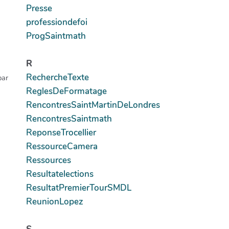
Presse
professiondefoi
ProgSaintmath
R
RechercheTexte
par
ReglesDeFormatage
RencontresSaintMartinDeLondres
RencontresSaintmath
ReponseTrocellier
RessourceCamera
Ressources
Resultatelections
ResultatPremierTourSMDL
ReunionLopez