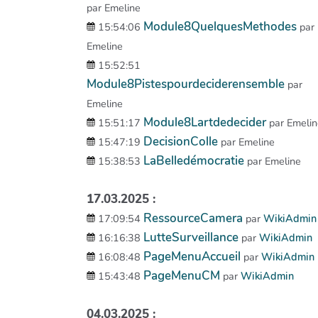
par Emeline
Module8QuelquesMethodes
15:54:06
par
Emeline
15:52:51
Module8Pistespourdeciderensemble
par
Emeline
Module8Lartdedecider
15:51:17
par Emeli
DecisionColle
15:47:19
par Emeline
LaBelledémocratie
15:38:53
par Emeline
17.03.2025 :
RessourceCamera
17:09:54
par
WikiAdmin
LutteSurveillance
16:16:38
par
WikiAdmin
PageMenuAccueil
16:08:48
par
WikiAdmin
PageMenuCM
15:43:48
par
WikiAdmin
04.03.2025 :