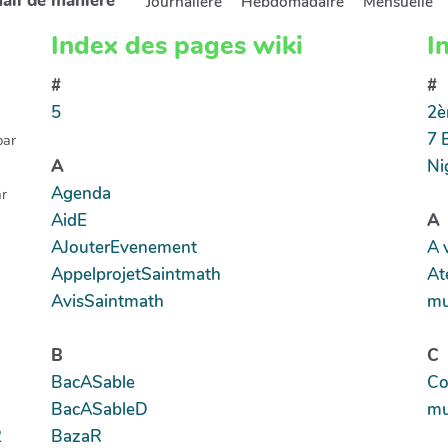
mail de manière
Journalière
Hebdomadaire
Mensuelle
Index des pages wiki
I
#
#
5
2è
7 
par
A
Ni
Agenda
r
AidE
A
AJouterEvenement
A 
AppelprojetSaintmath
At
AvisSaintmath
mu
B
C
BacASable
Co
BacASableD
mu
2
BazaR