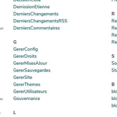
DemissionEtienne
DerniersChangements
R
DerniersChangementsRSS
Re
DerniersCommentaires
Re
ar
Re
G
Re
GererConfig
GererDroits
S
GererMisesAJour
So
GererSauvegardes
St
GererSite
GererThemes
B
GererUtilisateurs
bl
Gouvernance
bl
ne
bl
o
L