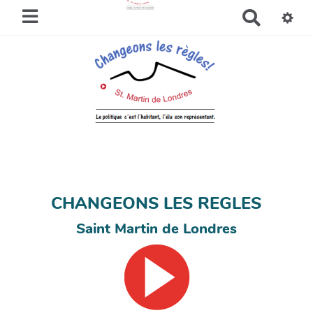
R
e
c
h
e
r
c
h
e
r
CHANGEONS LES REGLES
Saint Martin de Londres