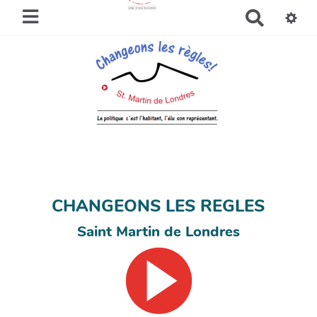
R
e
c
h
e
r
c
h
e
r
CHANGEONS LES REGLES
Saint Martin de Londres