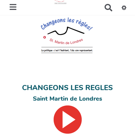
R
e
c
h
e
r
c
h
e
r
CHANGEONS LES REGLES
Saint Martin de Londres