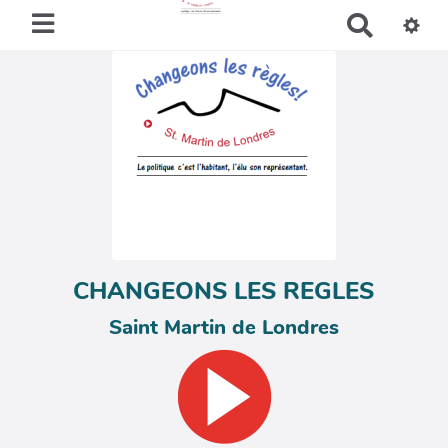
R
e
c
h
e
r
c
h
e
r
CHANGEONS LES REGLES
Saint Martin de Londres