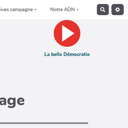
hives campagne
Notre ADN
Recherche
La belle Démocratie
page